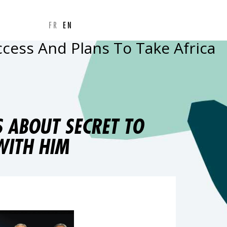
FR
EN
ccess And Plans To Take Africa
S ABOUT SECRET TO
WITH HIM