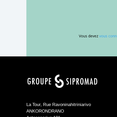
Vous devez
vous conn
Your content goes here
Your content goes here
qsdqsd
Your content goes here
La Tour, Rue Ravoninahitriniarivo
ANKORONDRANO