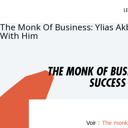
L
The Monk Of Business: Ylias Ak
With Him
THE MONK OF BUSI
SUCCESS
Voir :
The monk 