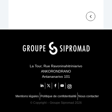
vision industrielle ancrée dans le territoire et
tournée vers...
Your content goes here
Your content goes here
qsdqsd
Your content goes here
La Tour, Rue Ravoninahitriniarivo
ANKORONDRANO
Antananarivo 101
Mentions légales
Politique de confidentialité
Nous contacter
©
Copyright – Groupe Sipromad 2026