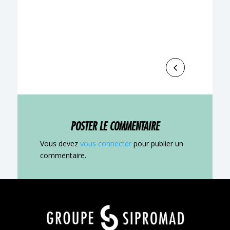
Le Groupe Sipromad est fier de soutenir,
en qualité de partenaire, la nouvelle
édition du Sookany Trophy, qui se
tiendra du 17 au 19 juillet 2026 à...
POSTER LE COMMENTAIRE
Vous devez
vous connecter
pour publier un
commentaire.
Your content goes here
Your content goes here
qsdqsd
Your content goes here