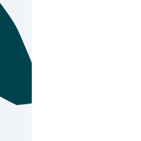
Certaines histoire
réunit ces deux d